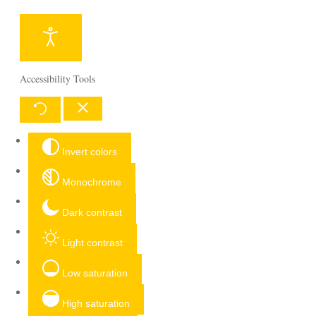
Accessibility Tools
Invert colors
Monochrome
Dark contrast
Light contrast
Low saturation
High saturation