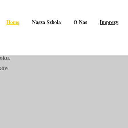
Home
Nasza Szkoła
O Nas
Imprezy
roku.
mków