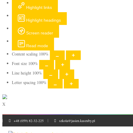
Highlight links
Highlight headings
Screen reader
Read mode
Content scaling
100
%
Font size
100
%
Line height
100
%
Letter spacing
100
%
X
+48 (059) 82-32-225
szkola@jasien.kaszuby.pl