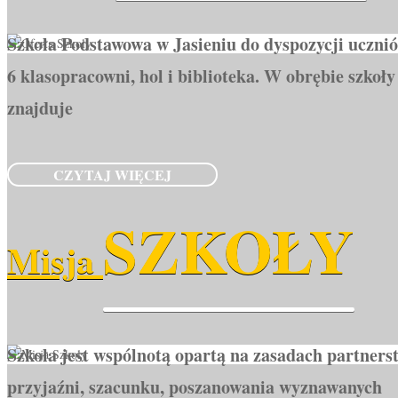
Szkoła Podstawowa w Jasieniu do dyspozycji ucznió
6 klasopracowni, hol i biblioteka. W obrębie szkoły
znajduje
CZYTAJ WIĘCEJ
SZKOŁY
Misja
Szkoła jest wspólnotą opartą na zasadach partners
przyjaźni, szacunku, poszanowania wyznawanych