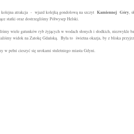
Kamiennej Góry
as kolejna atrakcja - wjazd kolejką gondolową na szczyt
, 
ce statki oraz dostrzegliśmy Półwysep Helski.
liśmy wiele gatunków ryb żyjących w wodach słonych i słodkich, niezwykle ba
wialiśmy widok na Zatokę Gdańską. Była to świetna okazja, by z bliska przyj
y w pełni cieszyć się urokami stuletniego miasta Gdyni.