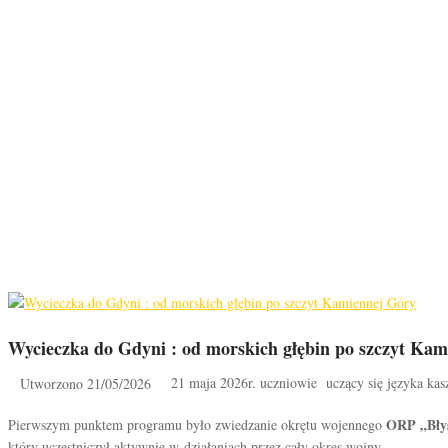
Wycieczka do Gdyni : od morskich głębin po szczyt Ka
21 maja 2026r. uczniowie uczący się języka kas
Utworzono 21/05/2026
ORP „Bły
Pierwszym punktem programu było zwiedzanie okrętu wojennego
który uczestniczył aktywnie w działaniach przez cały okres wojny.