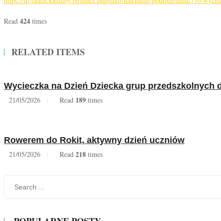
https://sp.jasien.kaszuby.pl/index.php/en/o-nas/nasze-podroze/item/770-wy
424
Read
times
RELATED ITEMS
Wycieczka na Dzień Dziecka grup przedszkolnych
189
21/05/2026
Read
times
Rowerem do Rokit, aktywny dzień uczniów
218
21/05/2026
Read
times
POPULARNE POSTY