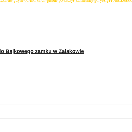
cieczka-do-gdyni-od-morskich-glebin-po-szczyt-kamiennej-gory#sigProIdba50b6
 do Bajkowego zamku w Załakowie