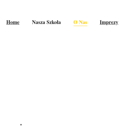
Home
Nasza Szkoła
O Nas
Imprezy
YNI : OD MORSKIC
T KAMIENNEJ GÓR