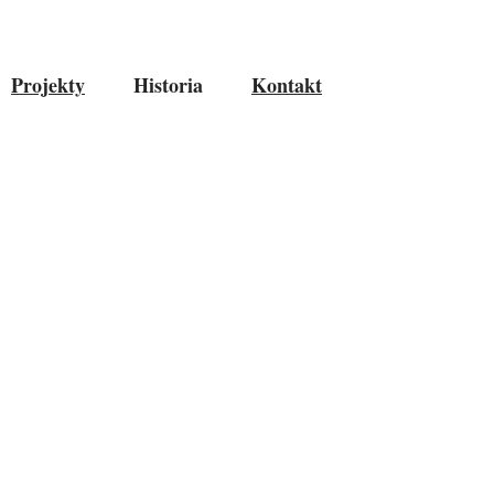
Projekty
Historia
Kontakt
H GŁĘBIN PO
Y