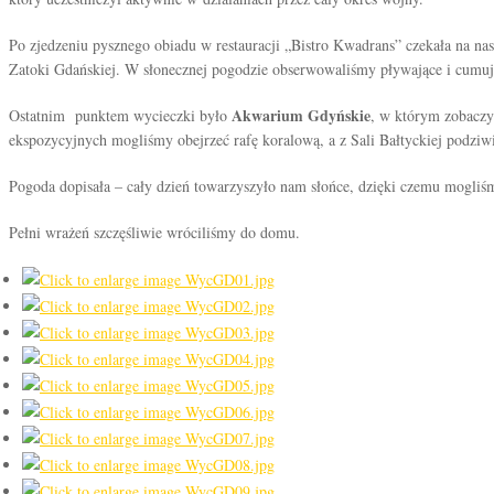
Po zjedzeniu pysznego obiadu w restauracji „Bistro Kwadrans” czekała na n
Zatoki Gdańskiej. W słonecznej pogodzie obserwowaliśmy pływające i cumują
Akwarium Gdyńskie
Ostatnim punktem wycieczki było
, w którym zobaczy
ekspozycyjnych mogliśmy obejrzeć rafę koralową, a z Sali Bałtyckiej podzi
Pogoda dopisała – cały dzień towarzyszyło nam słońce, dzięki czemu mogliśm
Pełni wrażeń szczęśliwie wróciliśmy do domu.