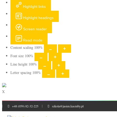
Highlight links
Highlight headings
Screen reader
Read mode
Content scaling
100
%
Font size
100
%
Line height
100
%
Letter spacing
100
%
X
+48 (059) 82-32-225
szkola@jasien.kaszuby.pl