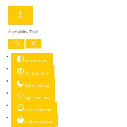
Accessibility Tools
Invert colors
Monochrome
Dark contrast
Light contrast
Low saturation
High saturation