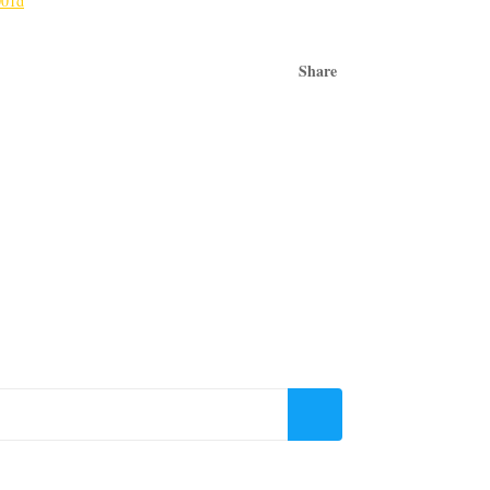
001d
Share