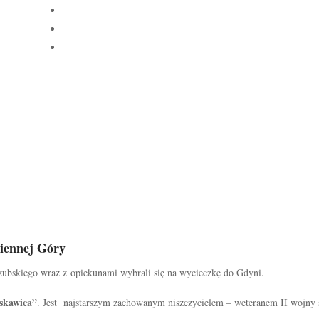
HOME
|
O NAS
|
NASZE PODRÓŻE
miennej Góry
zubskiego wraz z opiekunami wybrali się na wycieczkę do Gdyni.
skawica”
. Jest najstarszym zachowanym niszczycielem – weteranem II wojny