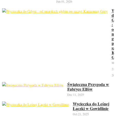
Jun 01, 2026
Wy
do
Gd
:
od
mo
gł
po
sz
Ka
G
Ma
21,
20
Świąteczna Przygoda w
Fabryce Elfów
Dec 11, 2025
Wycieczka do Leśnej
Łączki w Gowidlinie
Oct 21, 2025