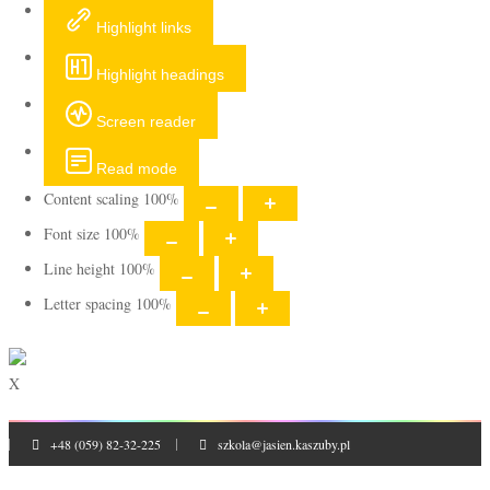
Highlight links
Highlight headings
Screen reader
Read mode
Content scaling
100
%
Font size
100
%
Line height
100
%
Letter spacing
100
%
X
+48 (059) 82-32-225
szkola@jasien.kaszuby.pl