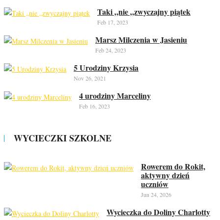
Taki „nie „zwyczajny piątek
Feb 17, 2023
Marsz Milczenia w Jasieniu
Feb 24, 2023
5 Urodziny Krzysia
Nov 26, 2021
4 urodziny Marceliny
Feb 16, 2023
WYCIECZKI SZKOLNE
Rowerem do Rokit,
aktywny dzień
uczniów
Jun 24, 2026
Wycieczka do Doliny Charlotty