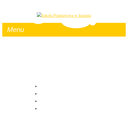
Menu
TUESDAY, 10 JUNE
2025
HOME
|
NASZA SZKOŁA
|
JĘZYK KASZUBSKI