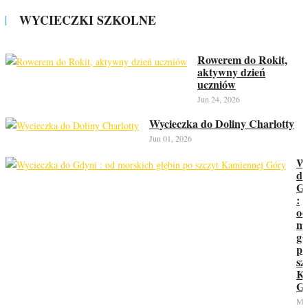
WYCIECZKI SZKOLNE
Rowerem do Rokit,
aktywny dzień
uczniów
Jun 24, 2026
Wycieczka do Doliny Charlotty
Jun 01, 2026
Wy
do
Gd
:
od
mo
gł
po
sz
Ka
G
Ma