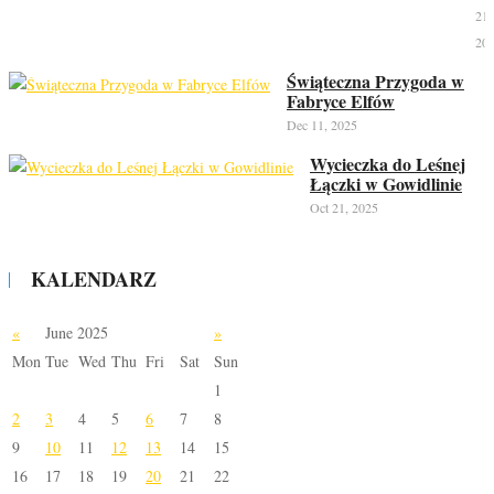
21,
20
Świąteczna Przygoda w
Fabryce Elfów
Dec 11, 2025
Wycieczka do Leśnej
Łączki w Gowidlinie
Oct 21, 2025
KALENDARZ
«
June 2025
»
Mon
Tue
Wed
Thu
Fri
Sat
Sun
1
2
3
4
5
6
7
8
9
10
11
12
13
14
15
16
17
18
19
20
21
22