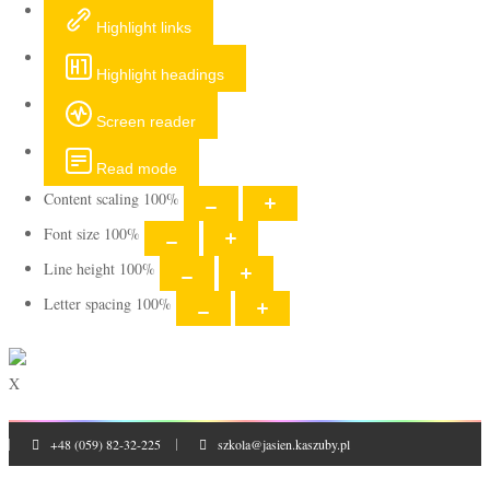
Highlight links
Highlight headings
Screen reader
Read mode
Content scaling
100
%
Font size
100
%
Line height
100
%
Letter spacing
100
%
X
+48 (059) 82-32-225
szkola@jasien.kaszuby.pl