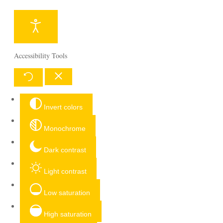
Accessibility Tools
Invert colors
Monochrome
Dark contrast
Light contrast
Low saturation
High saturation