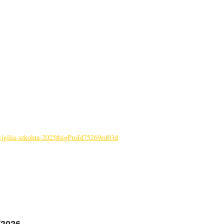
6-wigilia-szkolna-2025#sigProId75269ed03d
/2026