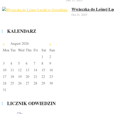
Wycieczka do Leśnej Łąc
Oct 21, 2025
KALENDARZ
«
August 2026
»
Mon
Tue
Wed
Thu
Fri
Sat
Sun
1
2
3
4
5
6
7
8
9
10
11
12
13
14
15
16
17
18
19
20
21
22
23
24
25
26
27
28
29
30
31
LICZNIK ODWIEDZIN