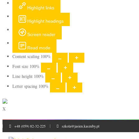
Highlight links
Highlight headings
Screen reader
Read mode
Content scaling
100
%
Font size
100
%
Line height
100
%
Letter spacing
100
%
X
+48 (059) 82-32-225
szkola@jasien.kaszuby.pl