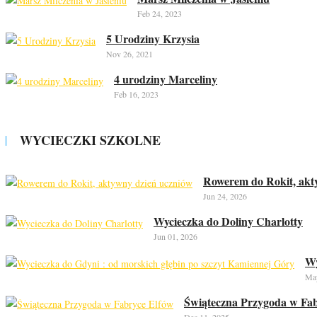
Feb 24, 2023
5 Urodziny Krzysia
Nov 26, 2021
4 urodziny Marceliny
Feb 16, 2023
WYCIECZKI SZKOLNE
Rowerem do Rokit, akt
Jun 24, 2026
Wycieczka do Doliny Charlotty
Jun 01, 2026
Wy
May
Świąteczna Przygoda w Fab
Dec 11, 2025