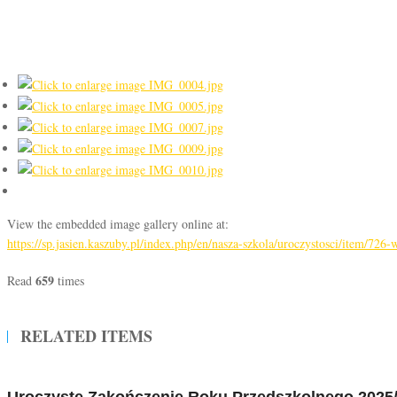
View the embedded image gallery online at:
https://sp.jasien.kaszuby.pl/index.php/en/nasza-szkola/uroczystosci/item/72
659
Read
times
RELATED ITEMS
Uroczyste Zakończenie Roku Przedszkolnego 2025