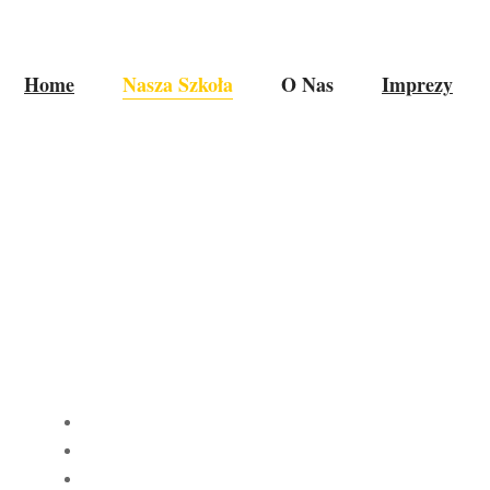
Home
Nasza Szkoła
O Nas
Imprezy
LIA SZKOLNA 2025
HOME
|
NASZA SZKOŁA
|