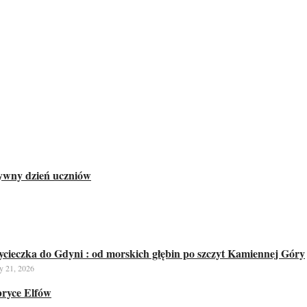
ywny dzień uczniów
cieczka do Gdyni : od morskich głębin po szczyt Kamiennej Góry
 21, 2026
ryce Elfów