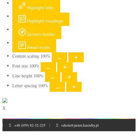
Highlight links
Highlight headings
Screen reader
Read mode
Content scaling
100
%
Font size
100
%
Line height
100
%
Letter spacing
100
%
X
+48 (059) 82-32-225
szkola@jasien.kaszuby.pl