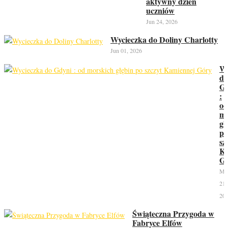
aktywny dzień
uczniów
Jun 24, 2026
Wycieczka do Doliny Charlotty
Jun 01, 2026
Wy
do
Gd
:
od
mo
gł
po
sz
Ka
G
Ma
21,
20
Świąteczna Przygoda w
Fabryce Elfów